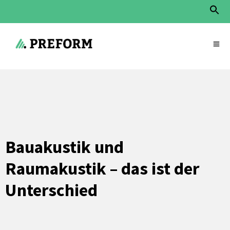
Sear
for:
Search Button
Start
»
Service
»
Bauakustik
Bauakustik und
Raumakustik – das ist der
Unterschied