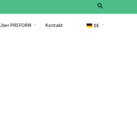
Search
for:
Search Button
Über PREFORM
Kontakt
DE
EN