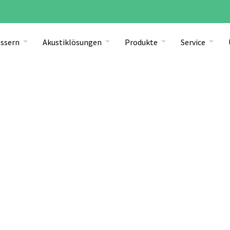
ssern
Akustiklösungen
Produkte
Service
Akustiklösungen
Maßgeschneidert auf Ihre Bedürfnisse