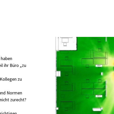
n
d haben
il ihr Büro „zu
 Kollegen zu
k und Normen
 nicht zurecht?
richtigen