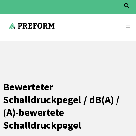
Sear
for:
Search Button
Start
»
Service
»
Bewerteter Schalldruckpegel
Bewerteter
Schalldruckpegel / dB(A) /
(A)-bewertete
Schalldruckpegel