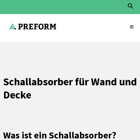
Sear
for:
Search Button
Start
»
Service
»
Schallabsorber für Wand und Decke
Schallabsorber für Wand und
Decke
Was ist ein Schallabsorber?