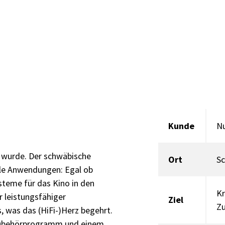
Kunde
Nu
t wurde. Der schwäbische
Ort
S
alle Anwendungen: Egal ob
teme für das Kino in den
Kr
r leistungsfähiger
Ziel
Z
, was das (HiFi-)Herz begehrt.
 Zubehörprogramm und einem