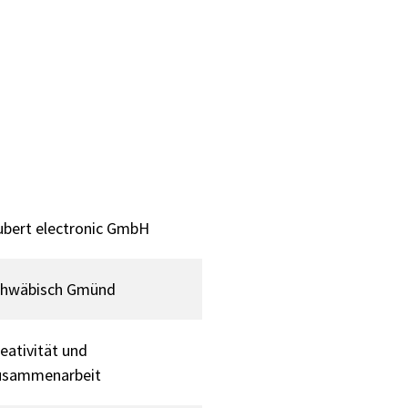
bert electronic GmbH
chwäbisch Gmünd
eativität und
usammenarbeit