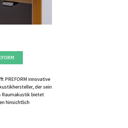
REFORM
afft PREFORM innovative
stikhersteller, der sein
en Raumakustik bietet
n hinsichtlich