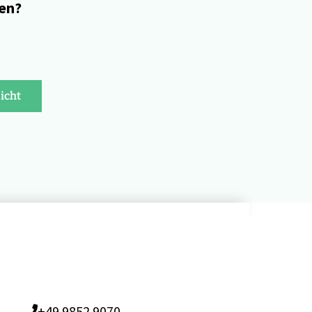
ren?
icht
+49 9852 9070