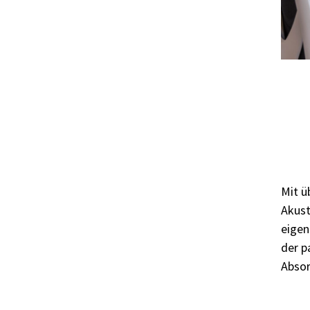
Mit ü
Akust
eigen
der p
Absor