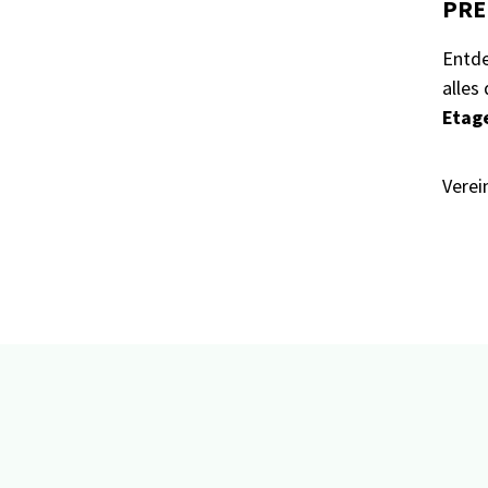
PREF
Entde
alles
Etag
Verei