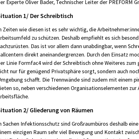
er Experte Oliver Bader, Technischer Leiter der PREFORM 
ituation 1/ Der Schreibtisch
n Zeiten wie diesen ist es sehr wichtig, die Arbeitnehmer:inn
rbeitsumfeld zu schützen. Deshalb empfiehlt es sich besond
achzurüsten. Das ist vor allem dann unabdingbar, wenn Schrei
allcentern direkt aneinandergrenzen. Durch den Einsatz mo
er Linie Formfac4 wird der Schreibtisch ohne Weiteres zum 
icht nur für genügend Privatsphäre sorgt, sondern auch noc
mgebung schafft. Die Trennwände sind zudem mit einem pi
ieten so, neben verschiedenen Organisationselementen zur A
rbeitsfläche.
ituation 2/ Gliederung von Räumen
n Sachen Infektionsschutz sind Großraumbüros deshalb eine 
inem einzigen Raum sehr viel Bewegung und Kontakt zwisch