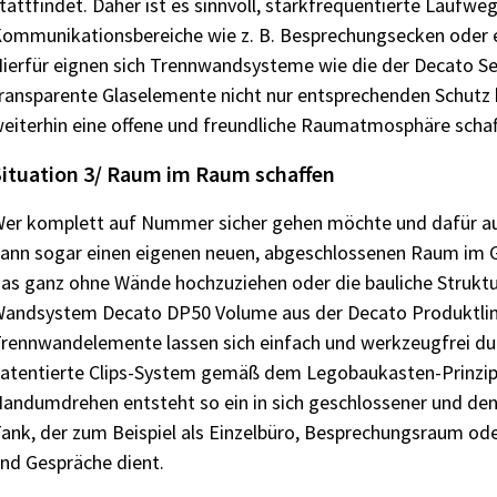
tattfindet. Daher ist es sinnvoll, starkfrequentierte Laufw
ommunikationsbereiche wie z. B. Besprechungsecken oder 
ierfür eignen sich Trennwandsysteme wie die der Decato Ser
ransparente Glaselemente nicht nur entsprechenden Schutz 
eiterhin eine offene und freundliche Raumatmosphäre schaf
ituation 3/ Raum im Raum schaffen
er komplett auf Nummer sicher gehen möchte und dafür auc
ann sogar einen eigenen neuen, abgeschlossenen Raum im 
as ganz ohne Wände hochzuziehen oder die bauliche Struktu
andsystem Decato DP50 Volume aus der Decato Produktlini
rennwandelemente lassen sich einfach und werkzeugfrei 
atentierte Clips-System gemäß dem Legobaukasten-Prinzip
andumdrehen entsteht so ein in sich geschlossener und de
ank, der zum Beispiel als Einzelbüro, Besprechungsraum od
nd Gespräche dient.