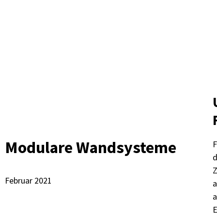
Modulare Wandsysteme
F
d
Z
Februar 2021
a
a
E