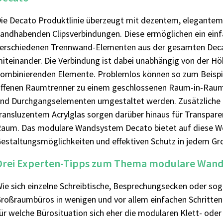
ie Decato Produktlinie überzeugt mit dezentem, elegantem 
andhabenden Clipsverbindungen. Diese ermöglichen ein ein
erschiedenen Trennwand-Elementen aus der gesamten Deca
iteinander. Die Verbindung ist dabei unabhängig von der Hö
ombinierenden Elemente. Problemlos können so zum Beispi
ffenen Raumtrenner zu einem geschlossenen Raum-in-Raum
nd Durchgangselementen umgestaltet werden. Zusätzliche 
ransluzentem Acrylglas sorgen darüber hinaus für Transpar
aum. Das modulare Wandsystem Decato bietet auf diese Wei
estaltungsmöglichkeiten und effektiven Schutz in jedem G
Drei Experten-Tipps zum Thema modulare Wan
ie sich einzelne Schreibtische, Besprechungsecken oder so
roßraumbüros in wenigen und vor allem einfachen Schritten 
ür welche Bürosituation sich eher die modularen Klett- oder