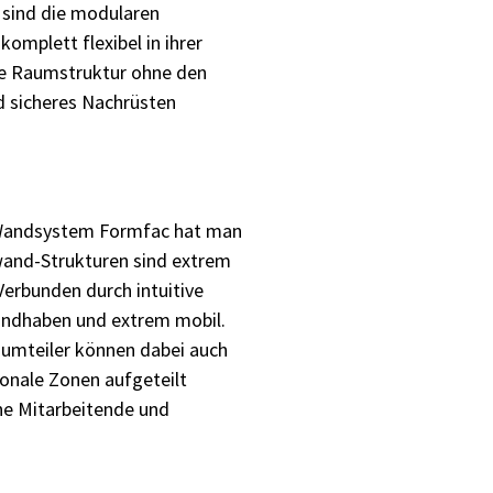
 sind die modularen
mplett flexibel in ihrer
ie Raumstruktur ohne den
d sicheres Nachrüsten
 Wandsystem Formfac hat man
lwand-Strukturen sind extrem
erbunden durch intuitive
andhaben und extrem mobil.
aumteiler können dabei auch
onale Zonen aufgeteilt
lne Mitarbeitende und