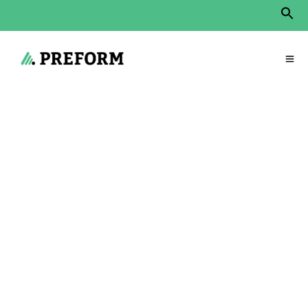
Sear
for:
Search Button