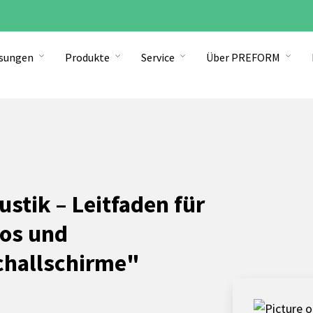
ösungen
Produkte
Service
Über PREFORM
stik – Leitfaden für
ros und
challschirme"