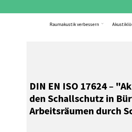
Raumakustik verbessern
Akustikl
Start
»
Service
»
DIN EN ISO 17624
DIN EN ISO 17624 – "Aku
den Schallschutz in Bü
Arbeitsräumen durch S