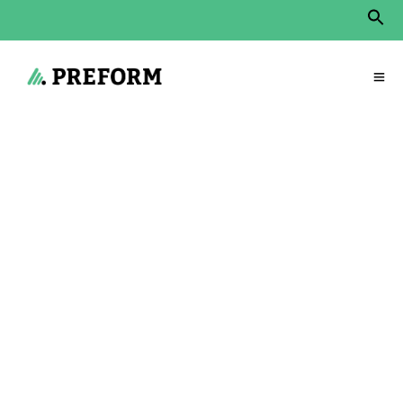
Sear
for:
Search Button