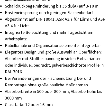
Schalldruckpegelminderung
bis
35
dB(A)
auf
3-10 m
Kosteneinsparung durch geringen Flächenbedarf
Abgestimmt auf DIN 18041, ASR A3.7 für Lärm
und ASR
A3.4 für Licht
Integrierte Beleuchtung und mehr Tageslicht am
Arbeitsplatz
Kabelkanäle
und
Organisationselemente
integrierbar
Elegantes
Design
und
große
Auswahl
an
Oberflächen:
Absorber mit Stoffbespannung in
vielen Farbvarianten
oder individuell bedruckt,
pulverbeschichtete Profile in
RAL 7016
Bei Veränderungen der Flächennutzung De- und
Remontage ohne große bauliche Maßnahmen
Absorberbreite
in
500
oder
800
mm;
Absorberhöhe bis
3000 mm
Glasstärke 12 oder 16 mm