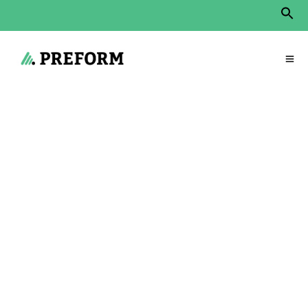
Sear
for:
Search Button