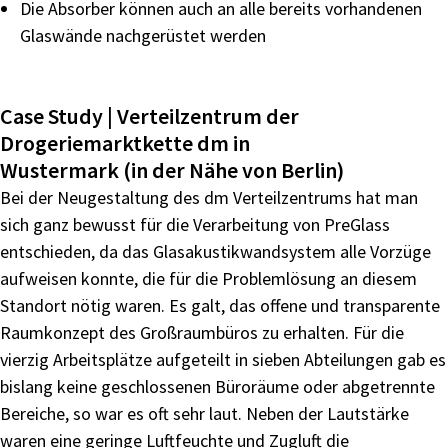
Die
Absorber
können
auch
an
alle
bereits
vorhandenen
Glaswände nachgerüstet werden
Case Study | Verteilzentrum der
Drogeriemarktkette dm in
Wustermark (in der Nähe von Berlin)
Bei der Neugestaltung des dm Verteilzentrums hat man
sich
ganz bewusst für die Verarbeitung von PreGlass
entschieden,
da
das
Glasakustikwandsystem
alle
Vorzüge
aufweisen
konnte, die für die Problemlösung an diesem
Standort nötig
waren. Es galt, das offene und transparente
Raumkonzept
des Großraumbüros zu erhalten. Für die
vierzig Arbeitsplätze
aufgeteilt
in
sieben
Abteilungen
gab
es
bislang
keine
geschlossenen Büroräume oder abgetrennte
Bereiche, so
war es oft sehr laut. Neben der Lautstärke
waren eine geringe
Luftfeuchte und Zugluft die