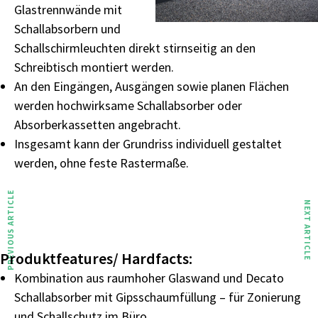
Glastrennwände mit
Schallabsorbern
und
Schallschirmleuchten direkt stirnseitig an den
Schreibtisch montiert werden.
An
den
Eingängen,
Ausgängen
sowie
planen
Flächen
werden hochwirksame Schallabsorber oder
Absorberkassetten angebracht.
Insgesamt kann der Grundriss individuell gestaltet
werden, ohne feste Rastermaße.
PREVIOUS ARTICLE
NEXT ARTICLE
Produktfeatures/ Hardfacts:
Kombination
aus
raumhoher
Glaswand
und
Decato
Schallabsorber mit Gipsschaumfüllung –
für Zonierung
und Schallschutz im Büro