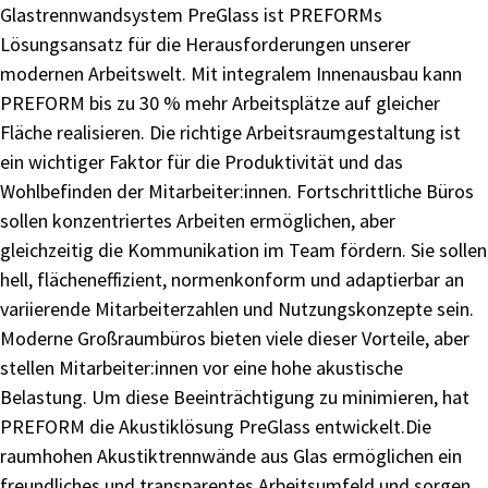
Glastrennwandsystem
PreGlass
ist
PREFORMs
Lösungsansatz für die Herausforderungen unserer
modernen
Arbeitswelt. Mit integralem Innenausbau kann
PREFORM bis
zu 30 % mehr Arbeitsplätze auf gleicher
Fläche realisieren.
Die richtige Arbeitsraumgestaltung ist
ein wichtiger Faktor für
die Produktivität und das
Wohlbefinden der Mitarbeiter:innen.
Fortschrittliche
Büros
sollen
konzentriertes
Arbeiten
ermöglichen, aber
gleichzeitig die Kommunikation im Team
fördern. Sie sollen
hell, flächeneffizient, normenkonform
und
adaptierbar
an
variierende
Mitarbeiterzahlen
und
Nutzungskonzepte
sein.
Moderne
Großraumbüros
bieten
viele dieser Vorteile, aber
stellen Mitarbeiter:innen vor eine
hohe akustische
Belastung.
Um diese Beeinträchtigung zu minimieren, hat
PREFORM
die
Akustiklösung
PreGlass
entwickelt.
Die
raumhohen
Akustiktrennwände aus Glas ermöglichen ein
freundliches
und transparentes Arbeitsumfeld und sorgen