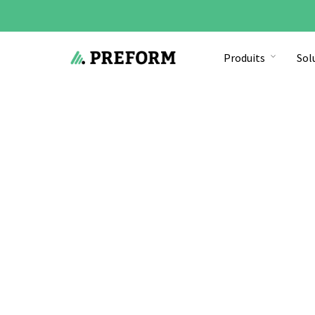
Produits
Sol
Start
»
Produits
»
Room-in-room
»
Struktur