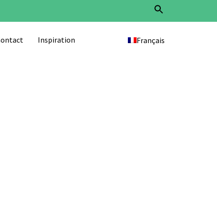
Search
for:
Search Button
ontact
Inspiration
Français