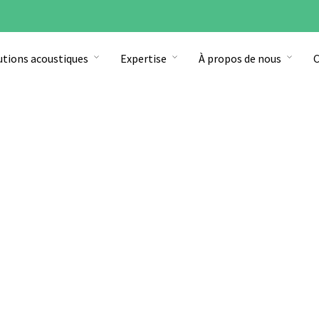
utions acoustiques
Expertise
À propos de nous
C