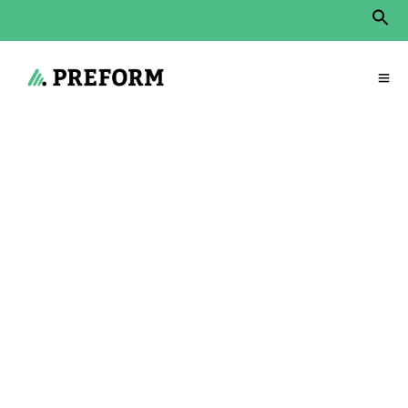
Sear
for:
Search Button
Start
»
Produits
»
Room-in-room
»
Koje